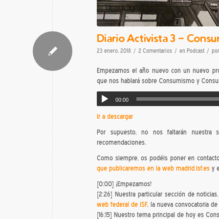
Diario Activista 3 – Cons
/
/
/
23 enero, 2018
2 Comentarios
en
Podcast
po
Empezamos el año nuevo con un nuevo pr
que nos hablará sobre Consumismo y Consu
00:00
Ir a descargar
Por supuesto, no nos faltarán nuestra s
recomendaciones.
Como siempre, os podéis poner en contacto
que publicaremos en la web madrid.isf.es
y 
[0:00] ¡Empezamos!
[2:26] Nuestra particular sección de noticia
web federal de ISF
, la nueva convocatoria d
[16:15] Nuestro tema principal de hoy es C