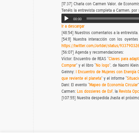
[17:37] Charla con Carmen Valor, de Economist
Tenéis la entrevista completa a Carmen, por 
00:00
Ir a descargar
[48:54] Nuestros comentarios a la entrevista.
[54:11] Nuestra interacción con los oyent
https://twitter.com/Jortdel/status/9337903
[56:07] Agenda y recomendaciones:
Víctor: Encuentro de REAS “
Claves para adapt
Comprar
” y el libro “
No logo
”, de Naomi Klein
Geinny:
I Encuentro de Mujeres con Energía 
que reviente el planeta
” y el informe “
Situac
Dani: El evento “
Mapeo de Economía Circular
Carmen:
Los dossieres de EsF
, la
Revista Opc
[1:07:55] Nuestra despedida ¡hasta el próxim