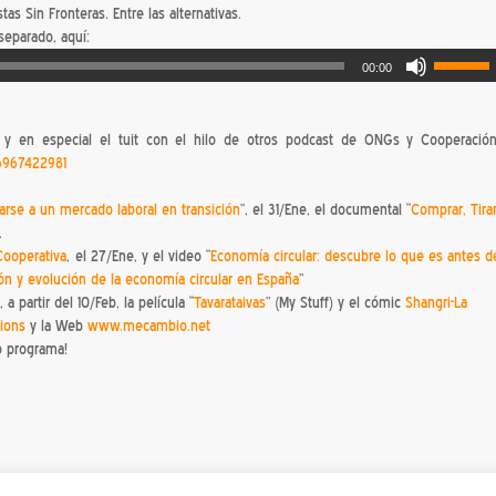
as Sin Fronteras. Entre las alternativas.
separado, aquí:
00:00
es y en especial el tuit con el hilo de otros podcast de ONGs y Cooperación
26967422981
arse a un mercado laboral en transición
”, el 31/Ene, el documental “
Comprar, Tirar
.
Cooperativa
, el 27/Ene, y el video “
Economía circular: descubre lo que es antes d
ión y evolución de la economía circular en España
”
”, a partir del 10/Feb, la película “
Tavarataivas
” (My Stuff) y el cómic
Shangri-La
ions
y la Web
www.mecambio.net
o programa!