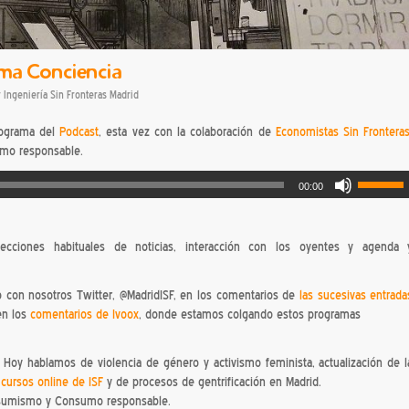
uma Conciencia
r
Ingeniería Sin Fronteras Madrid
ograma del
Podcast
, esta vez con la colaboración de
Economistas Sin Frontera
mo responsable.
00:00
ecciones habituales de noticias, interacción con los oyentes y agenda 
 con nosotros Twitter, @MadridISF, en los comentarios de
las sucesivas entrada
en los
comentarios de Ivoox
, donde estamos colgando estos programas
s. Hoy hablamos de violencia de género y activismo feminista, actualización de l
e
cursos online de ISF
y de procesos de gentrificación en Madrid.
onsumismo y Consumo responsable.