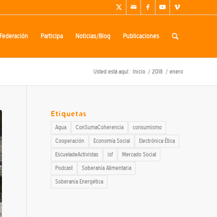
Federación
Participa
Noticias/Blog
Publicaciones
Usted está aquí:
Inicio
/
2018
/
enero
Etiquetas
Agua
ConSumaCoherencia
consumismo
Cooperación
Economía Social
Electrónica Ética
EscueladeActivistas
isf
Mercado Social
Podcast
Soberanía Alimentaria
Soberanía Energética