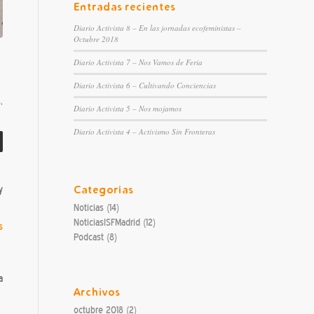
Entradas recientes
Diario Activista 8 – En las jornadas ecofeministas –
Octubre 2018
Diario Activista 7 – Nos Vamos de Feria
Diario Activista 6 – Cultivando Conciencias
s
,
Diario Activista 5 – Nos mojamos
Diario Activista 4 – Activismo Sin Fronteras
Categorías
y
Noticias
(14)
NoticiasISFMadrid
(12)
s
Podcast
(8)
a
Archivos
octubre 2018
(2)